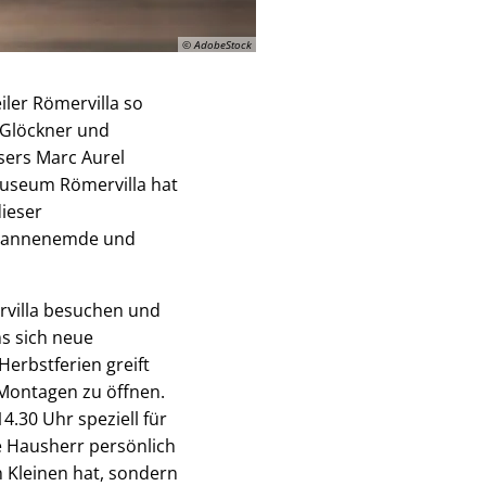
© AdobeStock
ler Römervilla so
 Glöckner und
sers Marc Aurel
 Museum Römervilla hat
dieser
f spannenemde und
ervilla besuchen und
s sich neue
erbstferien greift
 Montagen zu öffnen.
.30 Uhr speziell für
e Hausherr persönlich
n Kleinen hat, sondern