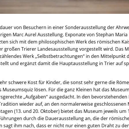
ldauer von Besuchern in einer Sonderausstellung der Ahrwei
ährigen Marc Aurel Ausstellung. Exponate von Stephan Maria
zten sich mit dem philosophischen Werk des römischen Kai
er großen Trierer Landesausstellung vorgestellt wird. Das
r zählendes Werk „Selbstbetrachtungen“ in den Mittelpunkt 
stellt und ergänzt damit die Hauptausstellung in Trier au
ehr schwere Kost für Kinder, die sonst sehr gerne die Röm
as Museumsquiz lösen. Für die ganz Kleinen hat das Museum
sgerechte „Aufgaben“ ausgedacht. In den bevorstehenden H
Tradition wieder auf, an den normalerweise geschlossenen
agen (13. und 20. Oktober) bietet das Museum jeweils um 14
 Führungen durch die Dauerausstellung an, die der römisch
 sagt ihm nach, dass er nicht nur einen guten Draht zu de