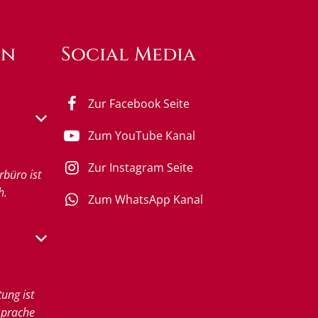
en
Social Media
Zur Facebook Seite
s- oder Schließzeiten auszublenden
Zum YouTube Kanal
0 bis 12:00 Uhr
Zur Instagram Seite
rbüro ist
h.
Zum WhatsApp Kanal
s- oder Schließzeiten auszublenden
0 bis 12:00 Uhr
tung ist
sprache