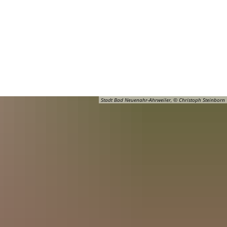
Barrierefreiheit
Öffnungszeiten
Kontakt
ADT
FREIZEIT
Stadt Bad Neuenahr-Ahrweiler, © Christoph Steinborn