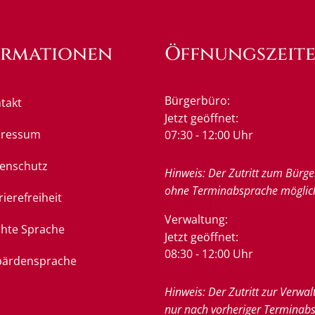
ormationen
Öffnungszeit
Bürgerbüro:
takt
Klicken, um weitere Öffnung
Jetzt geöffnet:
pressum
07:30
-
12:00
Uhr
Von 07:3
enschutz
Hinweis: Der Zutritt zum Bürge
ohne Terminabsprache möglic
rierefreiheit
Verwaltung:
chte Sprache
Klicken, um weitere Öffnung
Jetzt geöffnet:
08:30
-
12:00
Uhr
Von 08:3
ärdensprache
Hinweis: Der Zutritt zur Verwal
nur nach vorheriger Terminab