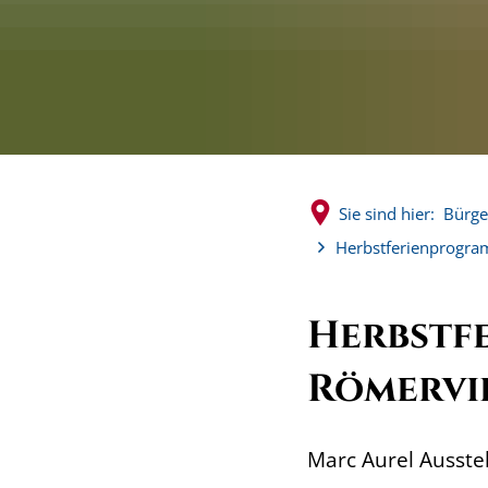
Sie sind hier:
Bürge
Herbstferienprogra
Herbstf
Römervi
Marc Aurel Ausste