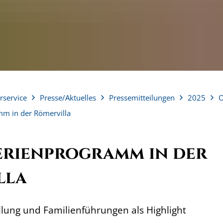
rservice
Presse/Aktuelles
Pressemitteilungen
2025
O
mm in der Römervilla
erienprogramm in der
lla
llung und Familienführungen als Highlight