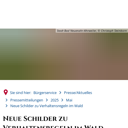
MENÜ
Stadt Bad Neuenahr-Ahrweiler, © Christoph Steinborn
Sie sind hier:
Bürgerservice
Presse/Aktuelles
Pressemitteilungen
2025
Mai
Neue Schilder zu Verhaltensregeln im Wald
Neue Schilder zu