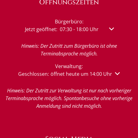
Öffnungszeiten
Bürgerbüro:
Klicken, um weitere Öffnungs- oder Schließzeit
Jetzt geöffnet:
07:30
-
18:00
Uhr
Von 07:30 bis
Hinweis: Der Zutritt zum Bürgerbüro ist ohne
Terminabsprache möglich.
Verwaltung:
Klicken, um weitere Öffnungs- oder Schließzeiten 
Geschlossen:
öffnet heute um 14:00 Uhr
Hinweis: Der Zutritt zur Verwaltung ist nur nach vorheriger
Terminabsprache möglich. Spontanbesuche ohne vorherige
Anmeldung sind nicht möglich.