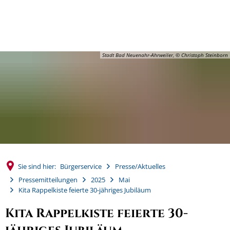
MENÜ
Stadt Bad Neuenahr-Ahrweiler, © Christoph Steinborn
Sie sind hier:
Bürgerservice
Presse/Aktuelles
Pressemitteilungen
2025
Mai
Kita Rappelkiste feierte 30-jähriges Jubiläum
Kita Rappelkiste feierte 30-