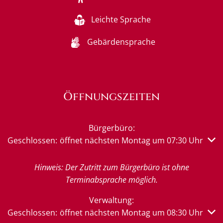
Leichte Sprache
Gebärdensprache
Öffnungszeiten
Bürgerbüro:
Klicken, um weitere Öffnungs- oder Schließzeiten auszub
Geschlossen:
öffnet nächsten Montag um 07:30 Uhr
Hinweis: Der Zutritt zum Bürgerbüro ist ohne
Terminabsprache möglich.
Verwaltung:
Klicken, um weitere Öffnungs- oder Schließzeiten auszub
Geschlossen:
öffnet nächsten Montag um 08:30 Uhr