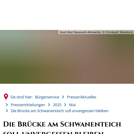
MENÜ
Stadt Bad Neuenahr-Ahrweiler, © Christoph Steinborn
Sie sind hier:
Bürgerservice
Presse/Aktuelles
Pressemitteilungen
2025
Mai
Die Brücke am Schwanenteich soll unvergessen bleiben
Die Brücke am Schwanenteich