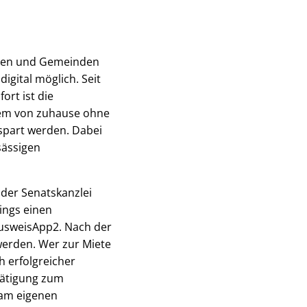
dten und Gemeinden
gital möglich. Seit
ort ist die
uem von zuhause ohne
spart werden. Dabei
sässigen
der Senatskanzlei
ings einen
AusweisApp2. Nach der
werden. Wer zur Miete
 erfolgreicher
tätigung zum
 am eigenen