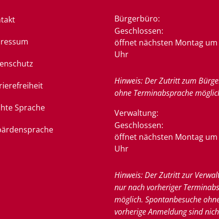
Bürgerbüro:
takt
Klicken, um weitere Öffnung
Geschlossen:
pressum
öffnet nächsten Montag um 
Uhr
enschutz
Hinweis: Der Zutritt zum Bürge
rierefreiheit
ohne Terminabsprache möglic
chte Sprache
Verwaltung:
Klicken, um weitere Öffnung
Geschlossen:
ärdensprache
öffnet nächsten Montag um 
Uhr
Hinweis: Der Zutritt zur Verwal
nur nach vorheriger Terminab
möglich. Spontanbesuche ohn
vorherige Anmeldung sind nich