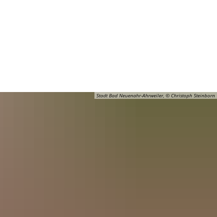
Barrierefreiheit
Öffnungszeiten
Kontakt
ADT
FREIZEIT
Stadt Bad Neuenahr-Ahrweiler, © Christoph Steinborn