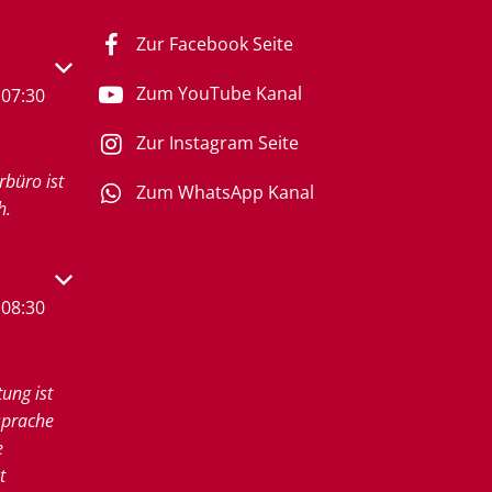
Zur Facebook Seite
s- oder Schließzeiten auszublenden
Zum YouTube Kanal
07:30
Zur Instagram Seite
rbüro ist
Zum WhatsApp Kanal
h.
s- oder Schließzeiten auszublenden
08:30
tung ist
sprache
e
t