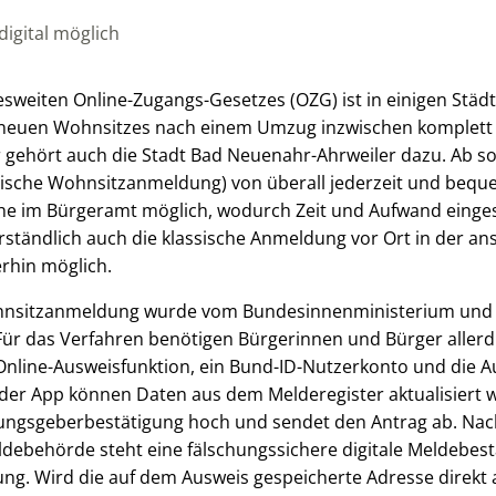
igital möglich
weiten Online-Zugangs-Gesetzes (OZG) ist in einigen Stä
neuen Wohnsitzes nach einem Umzug inzwischen komplett di
gehört auch die Stadt Bad Neuenahr-Ahrweiler dazu. Ab sof
ische Wohnsitzanmeldung) von überall jederzeit und beq
he im Bürgeramt möglich, wodurch Zeit und Aufwand einge
erständlich auch die klassische Anmeldung vor Ort in der an
rhin möglich.
ohnsitzanmeldung wurde vom Bundesinnenministerium und 
Für das Verfahren benötigen Bürgerinnen und Bürger allerd
Online-Ausweisfunktion, ein Bund-ID-Nutzerkonto und die 
 der App können Daten aus dem Melderegister aktualisiert 
ungsgeberbestätigung hoch und sendet den Antrag ab. Nach
ldebehörde steht eine fälschungssichere digitale Meldebes
ng. Wird die auf dem Ausweis gespeicherte Adresse direkt