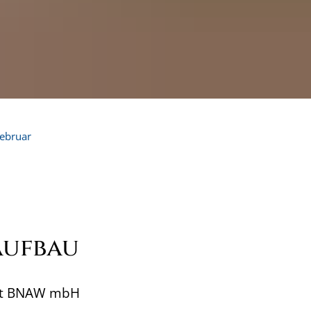
ebruar
aufbau
aft BNAW mbH