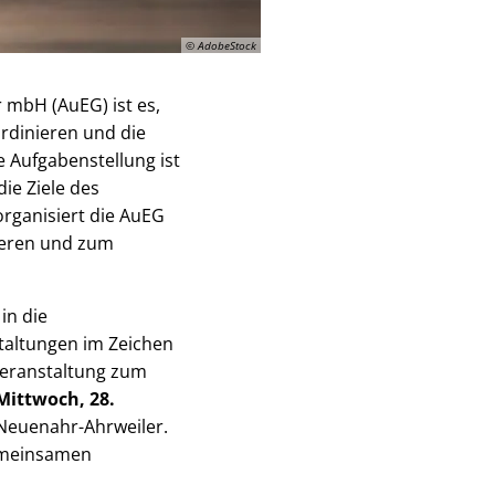
© AdobeStock
 mbH (AuEG) ist es,
rdinieren und die
 Aufgabenstellung ist
ie Ziele des
organisiert die AuEG
ieren und zum
in die
taltungen im Zeichen
 Veranstaltung zum
ittwoch, 28.
Neuenahr-Ahrweiler.
gemeinsamen