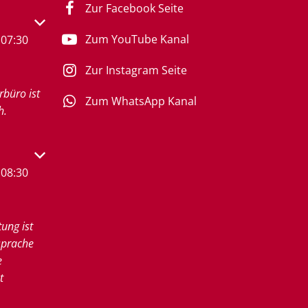
Zur Facebook Seite
s- oder Schließzeiten auszublenden
Zum YouTube Kanal
07:30
Zur Instagram Seite
rbüro ist
Zum WhatsApp Kanal
h.
s- oder Schließzeiten auszublenden
08:30
tung ist
sprache
e
t