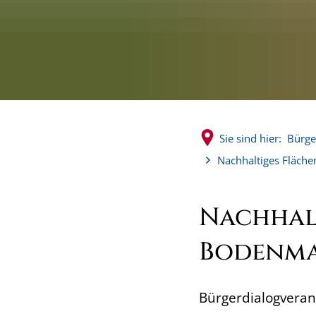
Sie sind hier:
Bürge
Nachhaltiges Fläc
Nachhal
Bodenma
Bürgerdialogveran