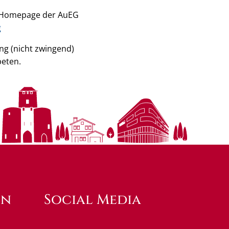
er Homepage der AuEG
g
ng (nicht zwingend)
beten.
en
Social Media