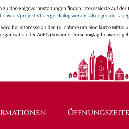
en zu den Folgeveranstaltungen finden Interessierte auf d
-bnaw.de/projekte/buergerdialogsveranstaltungen-der-aue
wird bei Interesse an der Teilnahme um eine kurze Mitteilu
sorganisation der AuEG (Susanne.Dorschu@ag-bnaw.de) ge
ormationen
Öffnungszeit