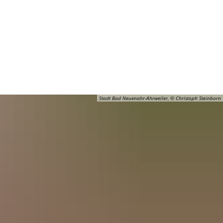
Barrierefreiheit
Öffnungszeiten
Kontakt
ADT
FREIZEIT
Stadt Bad Neuenahr-Ahrweiler, © Christoph Steinborn