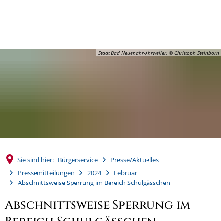
MENÜ
Stadt Bad Neuenahr-Ahrweiler, © Christoph Steinborn
Sie sind hier:
Bürgerservice
Presse/Aktuelles
Pressemitteilungen
2024
Februar
Abschnittsweise Sperrung im Bereich Schulgässchen
Abschnittsweise Sperrung im