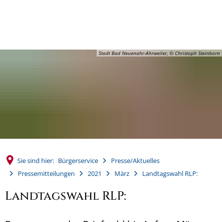
MENÜ
Stadt Bad Neuenahr-Ahrweiler, © Christoph Steinborn
Sie sind hier:
Bürgerservice
Presse/Aktuelles
Pressemitteilungen
2021
März
Landtagswahl RLP:
Landtagswahl RLP: