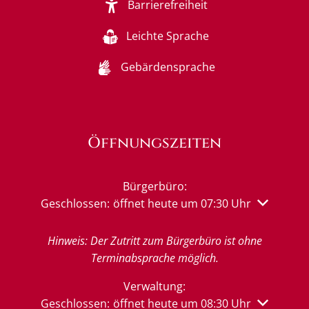
Barrierefreiheit
Leichte Sprache
Gebärdensprache
Öffnungszeiten
Bürgerbüro:
Klicken, um weitere Öffnungs- oder Schließzeiten 
Geschlossen:
öffnet heute um 07:30 Uhr
Hinweis: Der Zutritt zum Bürgerbüro ist ohne
Terminabsprache möglich.
Verwaltung:
Klicken, um weitere Öffnungs- oder Schließzeiten 
Geschlossen:
öffnet heute um 08:30 Uhr