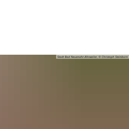
Barrierefreiheit
Öffnungszeiten
Kontakt
ADT
FREIZEIT
Stadt Bad Neuenahr-Ahrweiler, © Christoph Steinborn