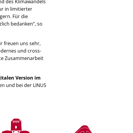
und des Klimawandels
 in limitierter
ern. Für die
zlich bedanken“, so
ir freuen uns sehr,
odernes und cross-
gute Zusammenarbeit
italen Version im
ngen und bei der LINUS