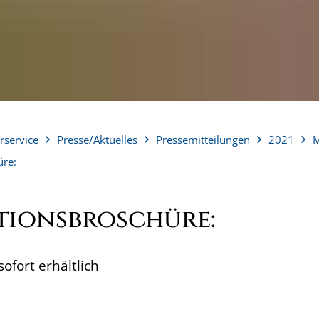
rservice
Presse/Aktuelles
Pressemitteilungen
2021
M
üre:
tionsbroschüre:
ofort erhältlich