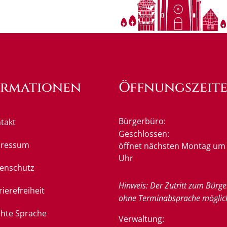
ormationen
Öffnungszeit
Bürgerbüro:
takt
Klicken, um weitere Öffnung
Geschlossen:
pressum
öffnet nächsten Montag um 
Uhr
enschutz
Hinweis: Der Zutritt zum Bürge
rierefreiheit
ohne Terminabsprache möglic
chte Sprache
Verwaltung: