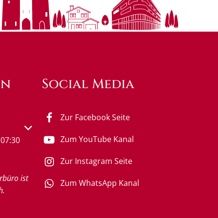
en
Social Media
Zur Facebook Seite
s- oder Schließzeiten auszublenden
Zum YouTube Kanal
07:30
Zur Instagram Seite
rbüro ist
Zum WhatsApp Kanal
h.