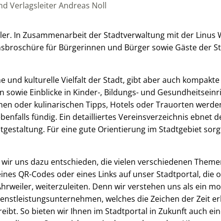
d Verlagsleiter Andreas Noll
er. In Zusammenarbeit der Stadtverwaltung mit der Linus W
nsbroschüre für Bürgerinnen und Bürger sowie Gäste der S
.
che und kulturelle Vielfalt der Stadt, gibt aber auch kompakt
 sowie Einblicke in Kinder-, Bildungs- und Gesundheitseinr
hen oder kulinarischen Tipps, Hotels oder Trauorten werd
enfalls fündig. Ein detailliertes Vereinsverzeichnis ebnet 
gestaltung. Für eine gute Orientierung im Stadtgebiet sorgt
wir uns dazu entschieden, die vielen verschiedenen Theme
ines QR-Codes oder eines Links auf unser Stadtportal, die of
rweiler, weiterzuleiten. Denn wir verstehen uns als ein 
enstleistungsunternehmen, welches die Zeichen der Zeit er
reibt. So bieten wir Ihnen im Stadtportal in Zukunft auch ei