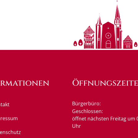
ormationen
Öffnungszeit
Bürgerbüro:
takt
Klicken, um weitere Öffnung
Geschlossen:
pressum
öffnet nächsten Freitag um 
Uhr
enschutz