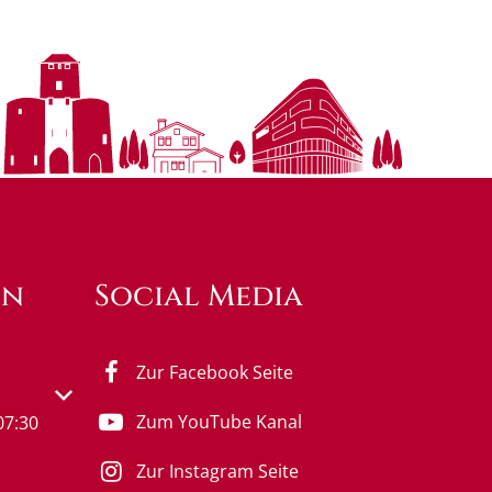
en
Social Media
Zur Facebook Seite
s- oder Schließzeiten auszublenden
Zum YouTube Kanal
07:30
Zur Instagram Seite