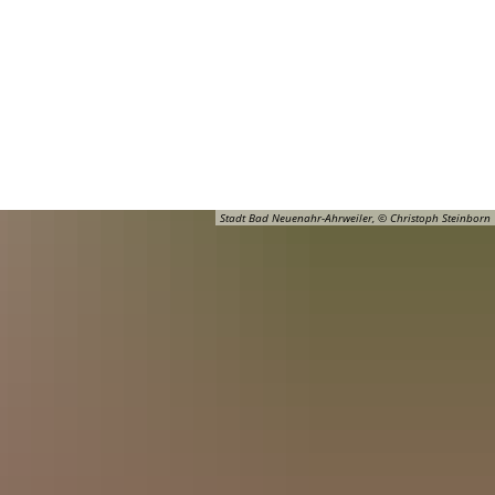
Barrierefreiheit
Öffnungszeiten
Kontakt
ADT
FREIZEIT
Stadt Bad Neuenahr-Ahrweiler, © Christoph Steinborn