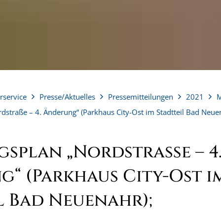
rservice
Presse/Aktuelles
Pressemitteilungen
2021
M
straße – 4. Änderung“ (Parkhaus City-Ost im Stadtteil Bad Neue
splan „Nordstraße – 4
“ (Parkhaus City-Ost i
l Bad Neuenahr);