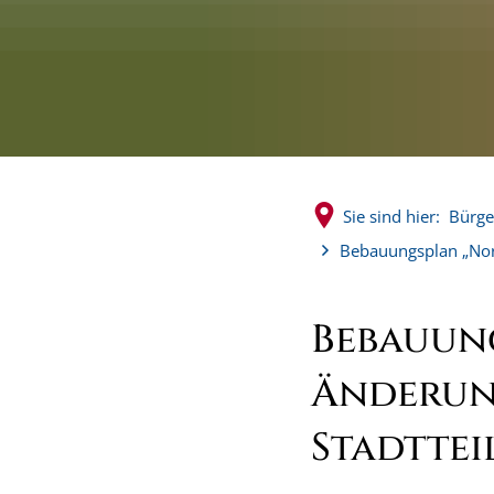
Sie sind hier:
Bürge
Bebauungsplan „Nord
Bebauung
Änderung
Stadttei