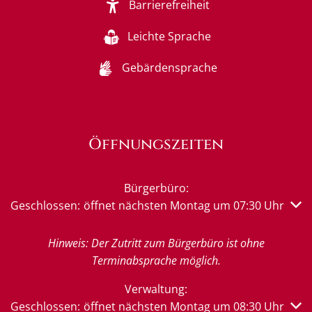
Barrierefreiheit
Leichte Sprache
Gebärdensprache
Öffnungszeiten
Bürgerbüro:
Klicken, um weitere Öffnungs- oder Schließzeiten auszub
Geschlossen:
öffnet nächsten Montag um 07:30 Uhr
Hinweis: Der Zutritt zum Bürgerbüro ist ohne
Terminabsprache möglich.
Verwaltung:
Klicken, um weitere Öffnungs- oder Schließzeiten auszub
Geschlossen:
öffnet nächsten Montag um 08:30 Uhr