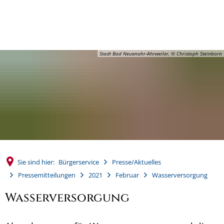
MENÜ
Stadt Bad Neuenahr-Ahrweiler, © Christoph Steinborn
Sie sind hier:
Bürgerservice
Presse/Aktuelles
Pressemitteilungen
2021
Februar
Wasserversorgung
Wasserversorgung