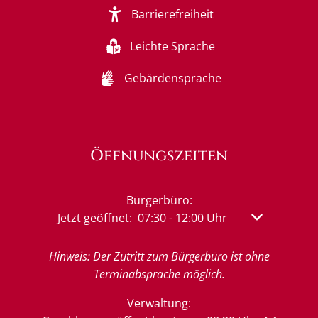
Barrierefreiheit
Leichte Sprache
Gebärdensprache
Öffnungszeiten
Bürgerbüro:
Klicken, um weitere Öffnungs- oder Schließzeit
Jetzt geöffnet:
07:30
-
12:00
Uhr
Von 07:30 bis
Hinweis: Der Zutritt zum Bürgerbüro ist ohne
Terminabsprache möglich.
Verwaltung: