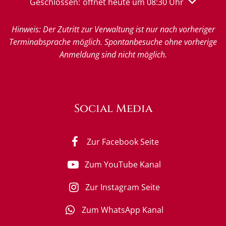
Klicken, um weitere Öffnungs- oder Schließzeiten 
Geschlossen:
öffnet heute um 08:30 Uhr
Hinweis: Der Zutritt zur Verwaltung ist nur nach vorheriger
Terminabsprache möglich. Spontanbesuche ohne vorherige
Anmeldung sind nicht möglich.
Social Media
Zur Facebook Seite
Zum YouTube Kanal
Zur Instagram Seite
Zum WhatsApp Kanal