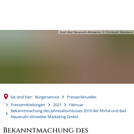
MENÜ
Stadt Bad Neuenahr-Ahrweiler, © Christoph Steinborn
Sie sind hier:
Bürgerservice
Presse/Aktuelles
Pressemitteilungen
2021
Februar
Bekanntmachung des Jahresabschlusses 2019 der Ahrtal und Bad
Neuenahr-Ahrweiler Marketing GmbH
Bekanntmachung des