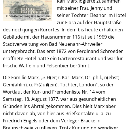
Karl Marx logierte zusammen
mit seiner Frau Jenny und
seiner Tochter Eleanor im Hotel
© Stadtverwaltung Bad Neuenahr-
Ahrweiler
zur Flora auf der Hauptstraße
des noch jungen Kurortes. In dem bis heute erhaltenen
Gebäude mit der Hausnummer 116 ist seit 1969 die
Stadtverwaltung von Bad Neuenahr-Ahrweiler
untergebracht. Das erst 1872 von Ferdinand Schroeder
eröffnete Hotel hatte ein Gartenrestaurant und war für
frische Waffeln und Felsenbier berühmt.
Die Familie Marx, „3 H(er)r. Karl Marx, Dr. phil., n(ebst).
Gem(ahlin). u. Fr(äu)l(ein). Tochter, London“, so der
Wortlaut der Kur- und Fremdenliste Nr. 14 vom
Samstag, 18. August 1877, war aus gesundheitlichen
Gründen ins Ahrtal gekommen. Dies hielt Marx aber
nicht davon ab, von hier aus Briefkontakte u. a. zu
Friedrich Engels oder dem Verleger Bracke in
Braunschweig zu pflegen. Trotz Kur und notwendiger