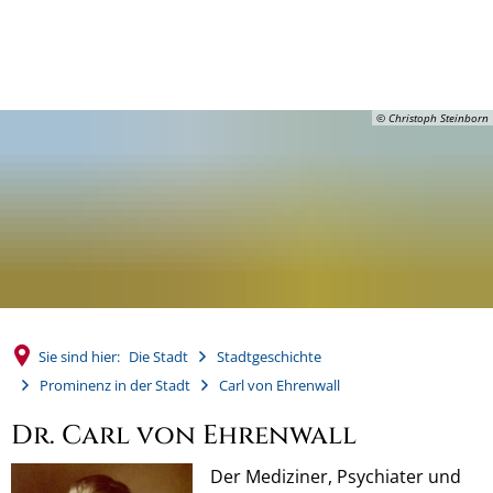
MENÜ
© Christoph Steinborn
Sie sind hier:
Die Stadt
Stadtgeschichte
Prominenz in der Stadt
Carl von Ehrenwall
Carl
Dr. Carl von Ehrenwall
von
Der Mediziner, Psychiater und