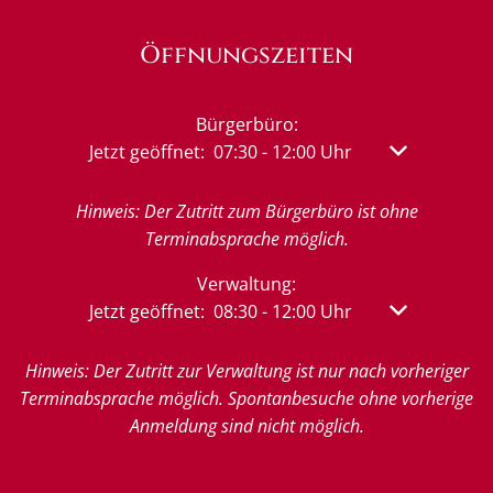
Öffnungszeiten
Bürgerbüro:
Klicken, um weitere Öffnungs- oder Schließzeit
Jetzt geöffnet:
07:30
-
12:00
Uhr
Von 07:30 bis
Hinweis: Der Zutritt zum Bürgerbüro ist ohne
Terminabsprache möglich.
Verwaltung:
Klicken, um weitere Öffnungs- oder Schließzeit
Jetzt geöffnet:
08:30
-
12:00
Uhr
Von 08:30 bis
Hinweis: Der Zutritt zur Verwaltung ist nur nach vorheriger
Terminabsprache möglich. Spontanbesuche ohne vorherige
Anmeldung sind nicht möglich.