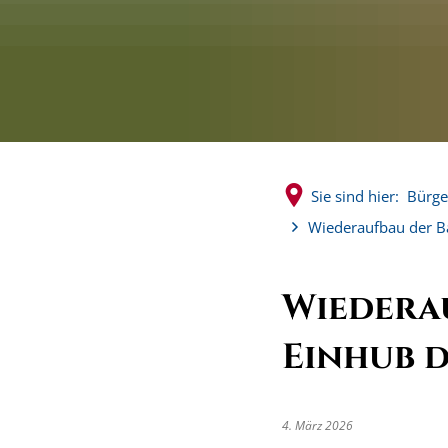
Sie sind hier:
Bürge
Wiederaufbau der B
Wiedera
Einhub d
4. März 2026