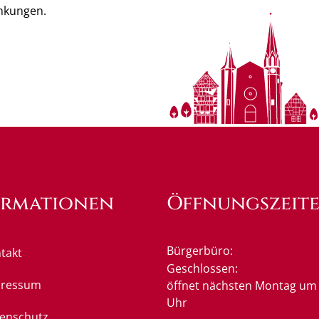
nkungen.
ormationen
Öffnungszeit
Bürgerbüro:
takt
Klicken, um weitere Öffnung
Geschlossen:
pressum
öffnet nächsten Montag um 
Uhr
enschutz