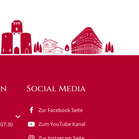
en
Social Media
Zur Facebook Seite
s- oder Schließzeiten auszublenden
Zum YouTube Kanal
07:30
Zur Instagram Seite