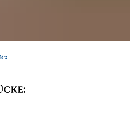
ärz
ücke: