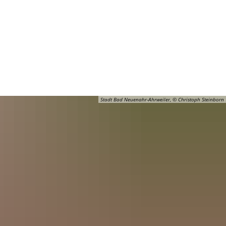
Barrierefreiheit
Öffnungszeiten
Kontakt
ADT
FREIZEIT
Stadt Bad Neuenahr-Ahrweiler, © Christoph Steinborn