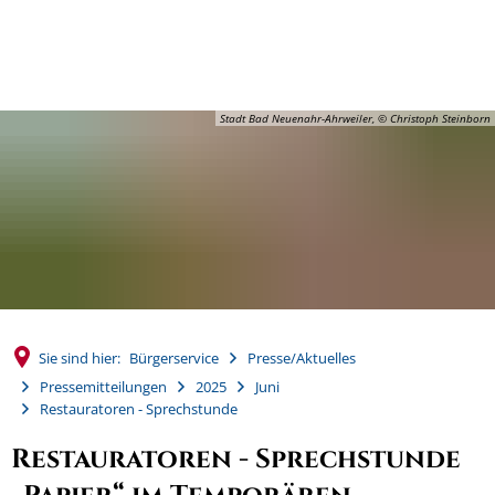
MENÜ
Stadt Bad Neuenahr-Ahrweiler, © Christoph Steinborn
Sie sind hier:
Bürgerservice
Presse/Aktuelles
Pressemitteilungen
2025
Juni
Restauratoren - Sprechstunde
Restauratoren - Sprechstunde