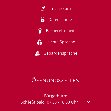
Impressum
Datenschutz
Barrierefreiheit
Leichte Sprache
Gebärdensprache
Öffnungszeiten
Bürgerbüro:
Klicken, um weitere Öffnungs- oder Schließzeit
Schließt bald:
07:30
-
18:00
Uhr
Von 07:30 bis 