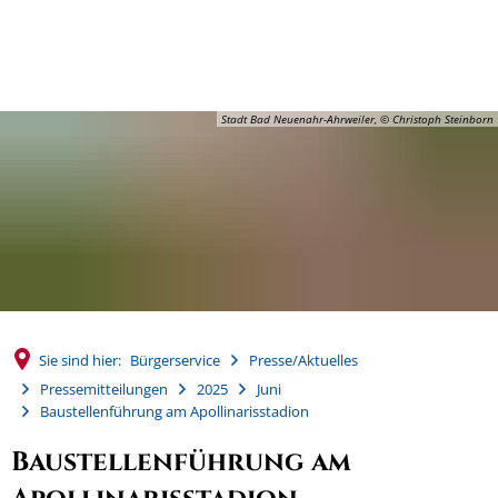
MENÜ
Stadt Bad Neuenahr-Ahrweiler, © Christoph Steinborn
Sie sind hier:
Bürgerservice
Presse/Aktuelles
Pressemitteilungen
2025
Juni
Baustellenführung am Apollinarisstadion
Baustellenführung am