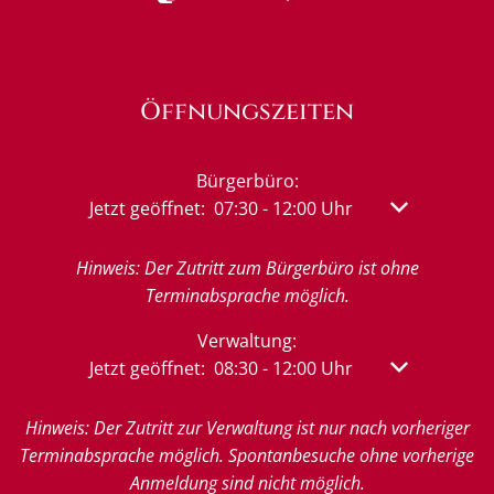
Öffnungszeiten
Bürgerbüro:
Klicken, um weitere Öffnungs- oder Schließzeit
Jetzt geöffnet:
07:30
-
12:00
Uhr
Von 07:30 bis
Hinweis: Der Zutritt zum Bürgerbüro ist ohne
Terminabsprache möglich.
Verwaltung:
Klicken, um weitere Öffnungs- oder Schließzeit
Jetzt geöffnet:
08:30
-
12:00
Uhr
Von 08:30 bis
Hinweis: Der Zutritt zur Verwaltung ist nur nach vorheriger
Terminabsprache möglich. Spontanbesuche ohne vorherige
Anmeldung sind nicht möglich.