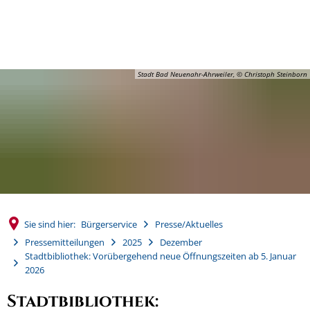
MENÜ
Stadt Bad Neuenahr-Ahrweiler, © Christoph Steinborn
Sie sind hier:
Bürgerservice
Presse/Aktuelles
Pressemitteilungen
2025
Dezember
Stadtbibliothek: Vorübergehend neue Öffnungszeiten ab 5. Januar
2026
Stadtbibliothek: