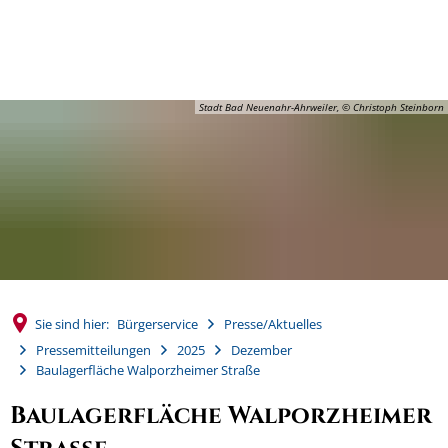
MENÜ
Stadt Bad Neuenahr-Ahrweiler, © Christoph Steinborn
Sie sind hier:
Bürgerservice
Presse/Aktuelles
Pressemitteilungen
2025
Dezember
Baulagerfläche Walporzheimer Straße
Baulagerfläche Walporzheimer