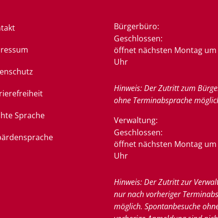
Bürgerbüro:
takt
Klicken, um weitere Öffnung
Geschlossen:
pressum
öffnet nächsten Montag um 
Uhr
enschutz
Hinweis: Der Zutritt zum Bürge
rierefreiheit
ohne Terminabsprache möglic
chte Sprache
Verwaltung:
Klicken, um weitere Öffnung
Geschlossen:
ärdensprache
öffnet nächsten Montag um 
Uhr
Hinweis: Der Zutritt zur Verwal
nur nach vorheriger Terminab
möglich. Spontanbesuche ohn