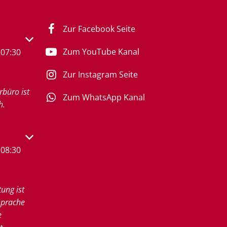
Zur Facebook Seite
s- oder Schließzeiten auszublenden
Zum YouTube Kanal
07:30
Zur Instagram Seite
rbüro ist
Zum WhatsApp Kanal
h.
s- oder Schließzeiten auszublenden
08:30
tung ist
sprache
e