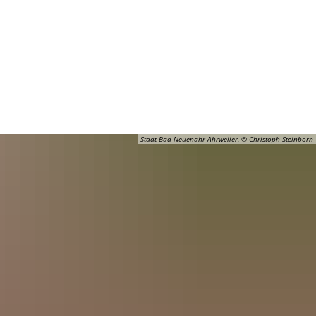
Barrierefreiheit
Öffnungszeiten
Kontakt
ADT
FREIZEIT
Stadt Bad Neuenahr-Ahrweiler, © Christoph Steinborn