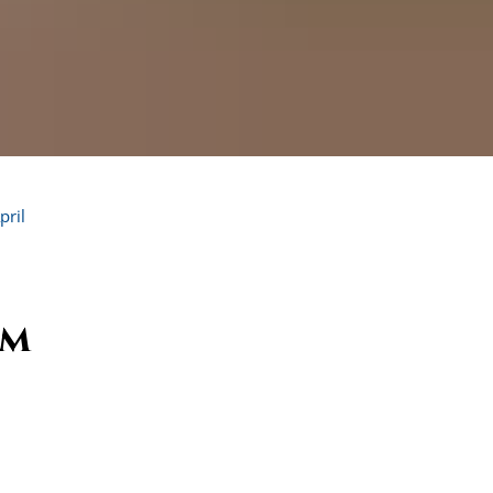
pril
im