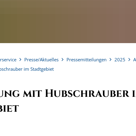
rservice
Presse/Aktuelles
Pressemitteilungen
2025
A
schrauber im Stadtgebiet
ung mit Hubschrauber 
iet