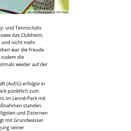
Martin Gausmann, © Ahr-Foto
y- und Tennisclubs
sowie das Clubheim,
n und nicht mehr
leben war die Freude
n zudem die
stmals wieder auf der
t (AuEG) erfolgte in
ark pünktlich zum
rts im Lenné-Park mit
Maßnahmen standen.
Rigolen und Zisternen
lgt mit Grundwasser
gung seiner