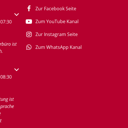
Zur Facebook Seite
s- oder Schließzeiten auszublenden
Zum YouTube Kanal
07:30
Zur Instagram Seite
rbüro ist
Zum WhatsApp Kanal
h.
s- oder Schließzeiten auszublenden
08:30
tung ist
sprache
e
t