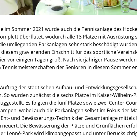
phe im Sommer 2021 wurde auch die Tennisanlage des Hocke
mplett überflutet, wodurch alle 13 Plätze mit Ausrüstung 
d die umliegenden Parkanlagen sehr stark beschädigt wurde
iesem gravierenden Einschnitt für das sportliche Vereins
ier vor einigen Tagen groß. Nach vierjähriger Pause werde
 Tennismeisterschaften der Senioren in diesem Sommer er
uftrag der städtischen Aufbau- und Entwicklungsgesellschaf
. So wurden zunächst die sechs Plätze im Kaiser-Wilhelm-P
iggestellt. Es folgten die fünf Plätze sowie zwei Center-Cou
Rampen, wobei auch die Parkanlagen selbst im Fokus der 
 Ent- und Bewässerungs-Technik der Gesamtanlage mittels 
erneuert. Die Bewässerung der Plätze und Grünflächen erfo
er Lenné-Park wird klimaangepasst und unter Berücksichti