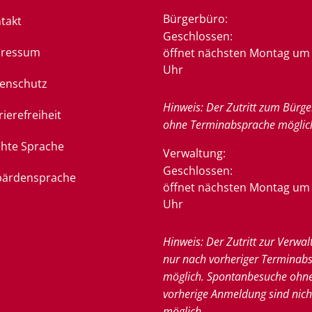
Bürgerbüro:
takt
Klicken, um weitere Öffnung
Geschlossen:
pressum
öffnet nächsten Montag um 
Uhr
enschutz
Hinweis: Der Zutritt zum Bürge
rierefreiheit
ohne Terminabsprache möglic
chte Sprache
Verwaltung:
Klicken, um weitere Öffnung
Geschlossen:
ärdensprache
öffnet nächsten Montag um 
Uhr
Hinweis: Der Zutritt zur Verwal
nur nach vorheriger Terminab
möglich. Spontanbesuche ohn
vorherige Anmeldung sind nich
möglich.