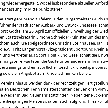
ung wiederhergestellt, wobei insbesondere aktuellen Anfo
enanpassung im Mittelpunkt stehen.
eustart gebührend zu feiern, luden Bürgermeister Guido O
ührer der städtischen Aufbau- und Entwicklungsgesellscha
orst Gödtel am 26. April zur offiziellen Einweihung der wie
en Staatssekretärin Simone Schneider (Ministerium des Inn
chten auch Kreisbeigeordnete Christina Steinhausen, Jan Ha
 e.V.), Fritz Langenhorst (Vizepräsident Sportbund Rheinlan
n und Vertreter aus Sport, Politik und Gesellschaft die Einw
weihungsteil erwarteten die Gäste unter anderem informati
ertrainings und ein sportlicher Geschicklichkeitsparcours. 
g sowie ein Angebot zum Kinderschminken bereit.
Vereins hinaus werden dank der rechtzeitigen Fertigstellun
nalen Deutschen Tennismeisterschaften der Senioren vom 22.
use wieder in Bad Neuenahr stattfinden. Neben der Rückkeh
ie diesjährigen Meisterschaften auch aufgrund ihres 70. J
onderen Vorzeichen.