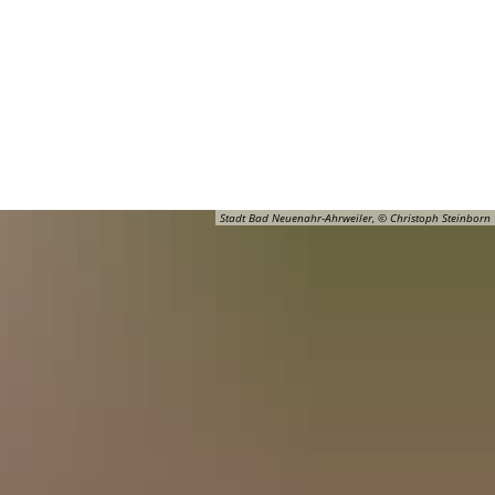
Barrierefreiheit
Öffnungszeiten
Kontakt
ADT
FREIZEIT
Stadt Bad Neuenahr-Ahrweiler, © Christoph Steinborn