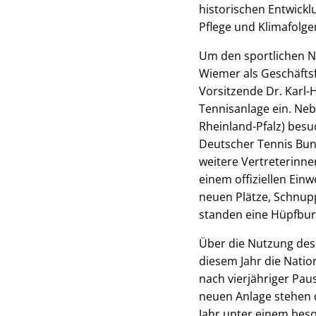
historischen Entwickl
Pflege und Klimafolg
Um den sportlichen N
Wiemer als Geschäftsf
Vorsitzende Dr. Karl-H
Tennisanlage ein. Neb
Rheinland-Pfalz) besu
Deutscher Tennis Bund
weitere Vertreterinne
einem offiziellen Ein
neuen Plätze, Schnupp
standen eine Hüpfbur
Über die Nutzung des 
diesem Jahr die Natio
nach vierjähriger Pa
neuen Anlage stehen d
Jahr unter einem bes