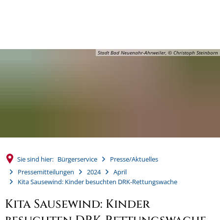
MENÜ
Stadt Bad Neuenahr-Ahrweiler, © Christoph Steinborn
Sie sind hier:
Bürgerservice
Presse/Aktuelles
Pressemitteilungen
2024
April
Kita Sausewind: Kinder besuchten DRK-Rettungswache
Kita Sausewind: Kinder