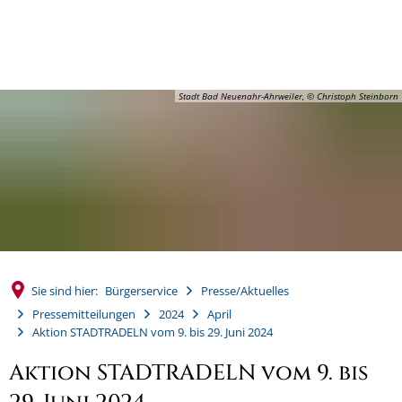
MENÜ
Stadt Bad Neuenahr-Ahrweiler, © Christoph Steinborn
Sie sind hier:
Bürgerservice
Presse/Aktuelles
Pressemitteilungen
2024
April
Aktion STADTRADELN vom 9. bis 29. Juni 2024
Aktion STADTRADELN vom 9. bis