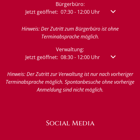
Bürgerbüro:
Klicken, um weitere Öffnungs- oder Schließzeit
Jetzt geöffnet:
07:30
-
12:00
Uhr
Von 07:30 bis
Hinweis: Der Zutritt zum Bürgerbüro ist ohne
Terminabsprache möglich.
Verwaltung:
Klicken, um weitere Öffnungs- oder Schließzeit
Jetzt geöffnet:
08:30
-
12:00
Uhr
Von 08:30 bis
Hinweis: Der Zutritt zur Verwaltung ist nur nach vorheriger
Terminabsprache möglich. Spontanbesuche ohne vorherige
Anmeldung sind nicht möglich.
Social Media