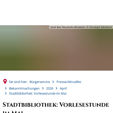
MENÜ
Stadt Bad Neuenahr-Ahrweiler, © Christoph Steinborn
Sie sind hier:
Bürgerservice
Presse/Aktuelles
Bekanntmachungen
2026
April
Stadtbibliothek: Vorlesestunde im Mai
Stadtbibliothek: Vorlesestunde