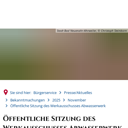
MENÜ
Stadt Bad Neuenahr-Ahrweiler, © Christoph Steinborn
Sie sind hier:
Bürgerservice
Presse/Aktuelles
Bekanntmachungen
2025
November
Öffentliche Sitzung des Werkausschusses Abwasserwerk
Öffentliche Sitzung des