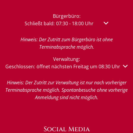
Bürgerbüro:
Klicken, um weitere Öffnungs- oder Schließzeit
Schließt bald:
07:30
-
18:00
Uhr
Von 07:30 bis 
Hinweis: Der Zutritt zum Bürgerbüro ist ohne
Terminabsprache möglich.
Verwaltung:
Klicken, um weitere Öffnungs- oder Schließzeiten auszu
Geschlossen:
öffnet nächsten Freitag um 08:30 Uhr
Hinweis: Der Zutritt zur Verwaltung ist nur nach vorheriger
Terminabsprache möglich. Spontanbesuche ohne vorherige
Anmeldung sind nicht möglich.
Social Media