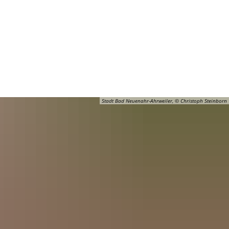
Barrierefreiheit
Öffnungszeiten
Kontakt
ADT
FREIZEIT
Stadt Bad Neuenahr-Ahrweiler, © Christoph Steinborn