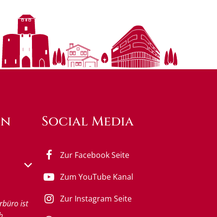
en
Social Media
Zur Facebook Seite
s- oder Schließzeiten auszublenden
Zum YouTube Kanal
0 bis 12:00 Uhr
Zur Instagram Seite
rbüro ist
h.