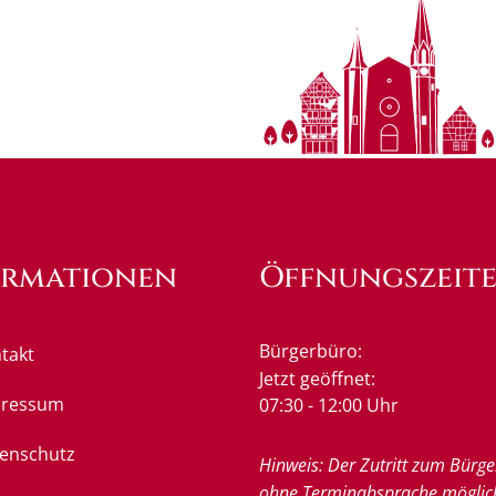
ormationen
Öffnungszeit
Bürgerbüro:
takt
Klicken, um weitere Öffnung
Jetzt geöffnet:
pressum
07:30
-
12:00
Uhr
Von 07:3
enschutz
Hinweis: Der Zutritt zum Bürge
ohne Terminabsprache möglic