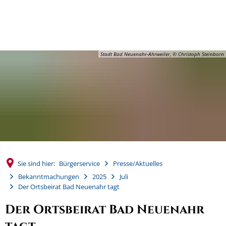
MENÜ
Stadt Bad Neuenahr-Ahrweiler, © Christoph Steinborn
Sie sind hier:
Bürgerservice
Presse/Aktuelles
Bekanntmachungen
2025
Juli
Der Ortsbeirat Bad Neuenahr tagt
Der Ortsbeirat Bad Neuenahr