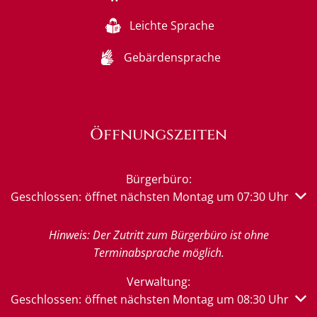
Leichte Sprache
Gebärdensprache
Öffnungszeiten
Bürgerbüro:
Klicken, um weitere Öffnungs- oder Schließzeiten auszub
Geschlossen:
öffnet nächsten Montag um 07:30 Uhr
Hinweis: Der Zutritt zum Bürgerbüro ist ohne
Terminabsprache möglich.
Verwaltung:
Klicken, um weitere Öffnungs- oder Schließzeiten auszub
Geschlossen:
öffnet nächsten Montag um 08:30 Uhr