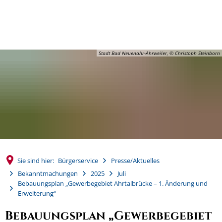
MENÜ
Stadt Bad Neuenahr-Ahrweiler, © Christoph Steinborn
Sie sind hier:
Bürgerservice
Presse/Aktuelles
Bekanntmachungen
2025
Juli
Bebauungsplan „Gewerbegebiet Ahrtalbrücke – 1. Änderung und
Erweiterung“
Bebauungsplan „Gewerbegebiet