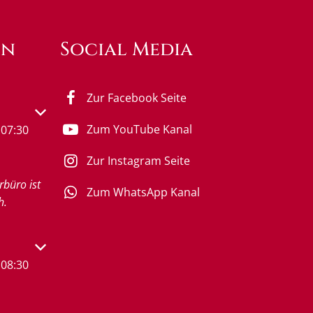
en
Social Media
Zur Facebook Seite
s- oder Schließzeiten auszublenden
Zum YouTube Kanal
07:30
Zur Instagram Seite
rbüro ist
Zum WhatsApp Kanal
h.
s- oder Schließzeiten auszublenden
08:30