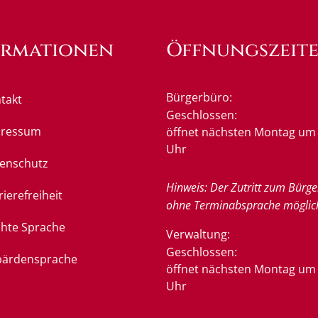
ormationen
Öffnungszeit
Bürgerbüro:
takt
Klicken, um weitere Öffnung
Geschlossen:
pressum
öffnet nächsten Montag um 
Uhr
enschutz
Hinweis: Der Zutritt zum Bürge
rierefreiheit
ohne Terminabsprache möglic
chte Sprache
Verwaltung:
Klicken, um weitere Öffnung
Geschlossen:
ärdensprache
öffnet nächsten Montag um 
Uhr