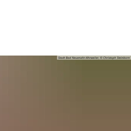
Barrierefreiheit
Öffnungszeiten
Kontakt
ADT
FREIZEIT
Stadt Bad Neuenahr-Ahrweiler, © Christoph Steinborn