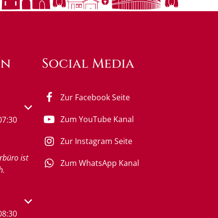
en
Social Media
Zur Facebook Seite
s- oder Schließzeiten auszublenden
Zum YouTube Kanal
07:30
Zur Instagram Seite
rbüro ist
Zum WhatsApp Kanal
h.
s- oder Schließzeiten auszublenden
08:30