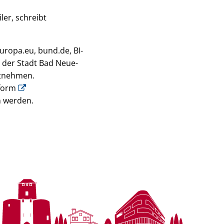
er, schreibt
uropa.eu, bund.de, BI-
 der Stadt Bad Neue-
ntnehmen.
tform
n werden.