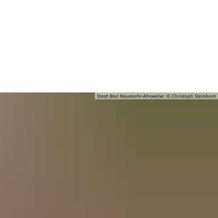
Barrierefreiheit
Öffnungszeiten
Kontakt
ADT
FREIZEIT
Stadt Bad Neuenahr-Ahrweiler, © Christoph Steinborn