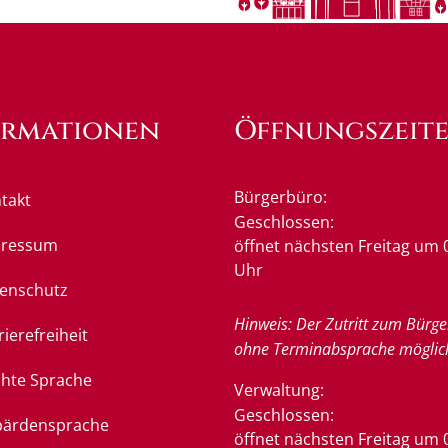
ormationen
Öffnungszeit
Bürgerbüro:
takt
Klicken, um weitere Öffnung
Geschlossen:
pressum
öffnet nächsten Freitag um 
Uhr
enschutz
Hinweis: Der Zutritt zum Bürge
rierefreiheit
ohne Terminabsprache möglic
chte Sprache
Verwaltung:
Klicken, um weitere Öffnung
Geschlossen:
ärdensprache
öffnet nächsten Freitag um 