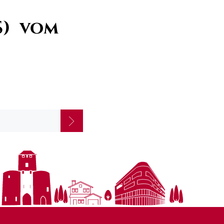
S)
vom