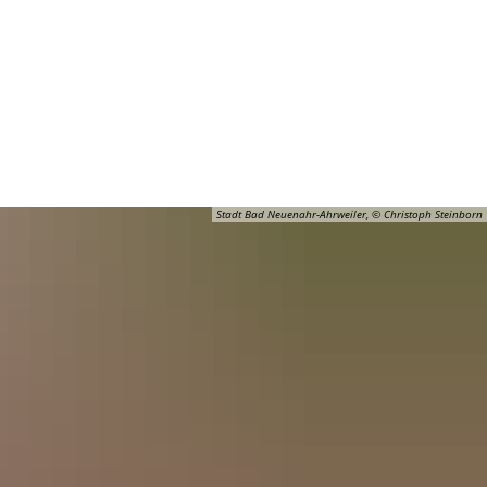
Barrierefreiheit
Öffnungszeiten
Kontakt
ADT
FREIZEIT
Stadt Bad Neuenahr-Ahrweiler, © Christoph Steinborn