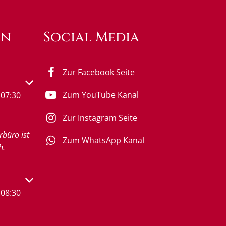
en
Social Media
Zur Facebook Seite
s- oder Schließzeiten auszublenden
Zum YouTube Kanal
07:30
Zur Instagram Seite
rbüro ist
Zum WhatsApp Kanal
h.
s- oder Schließzeiten auszublenden
08:30