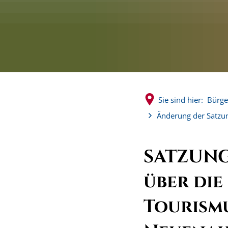
Sie sind hier:
Bürge
Änderung der Satzun
SATZUNG
über die
Tourismu