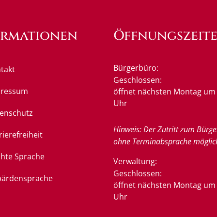
ormationen
Öffnungszeit
Bürgerbüro:
takt
Klicken, um weitere Öffnung
Geschlossen:
pressum
öffnet nächsten Montag um 
Uhr
enschutz
Hinweis: Der Zutritt zum Bürge
rierefreiheit
ohne Terminabsprache möglic
chte Sprache
Verwaltung:
Klicken, um weitere Öffnung
Geschlossen:
ärdensprache
öffnet nächsten Montag um 
Uhr