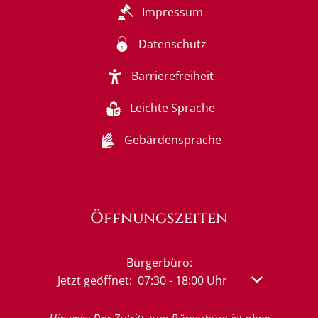
Impressum
Datenschutz
Barrierefreiheit
Leichte Sprache
Gebärdensprache
Öffnungszeiten
Bürgerbüro:
Klicken, um weitere Öffnungs- oder Schließzeit
Jetzt geöffnet:
07:30
-
18:00
Uhr
Von 07:30 bis