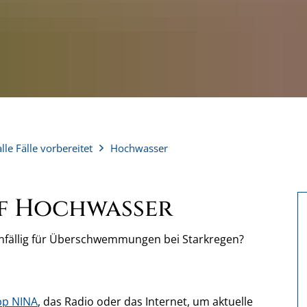
alle Fälle vorbereitet
Hochwasser
uf Hochwasser
nfällig für Überschwemmungen bei Starkregen?
pp NINA
, das Radio oder das Internet, um aktuelle