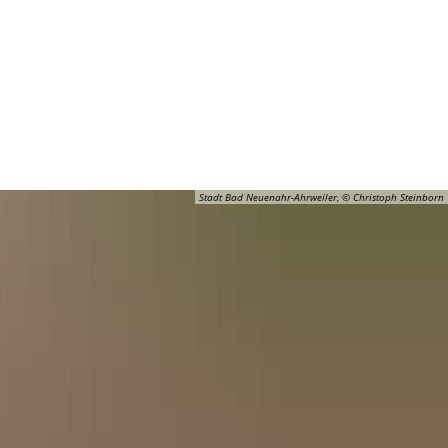
Barrierefreiheit
Öffnungszeiten
Kontakt
ADT
FREIZEIT
Stadt Bad Neuenahr-Ahrweiler, © Christoph Steinborn