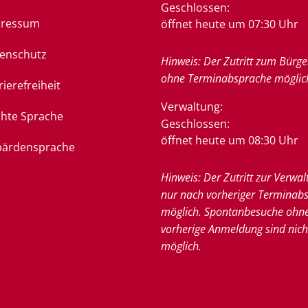
Klicken, um weitere Öffnung
Geschlossen:
pressum
öffnet heute um 07:30 Uhr
enschutz
Hinweis: Der Zutritt zum Bürge
ohne Terminabsprache möglic
rierefreiheit
Verwaltung:
chte Sprache
Klicken, um weitere Öffnung
Geschlossen:
öffnet heute um 08:30 Uhr
ärdensprache
Hinweis: Der Zutritt zur Verwal
nur nach vorheriger Terminab
möglich. Spontanbesuche ohn
vorherige Anmeldung sind nich
möglich.