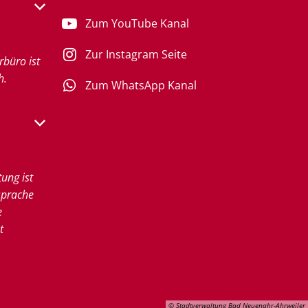
s- oder Schließzeiten auszublenden
Zum YouTube Kanal
Zur Instagram Seite
rbüro ist
h.
Zum WhatsApp Kanal
s- oder Schließzeiten auszublenden
tung ist
sprache
e
t
© Stadtverwaltung Bad Neuenahr-Ahrweiler