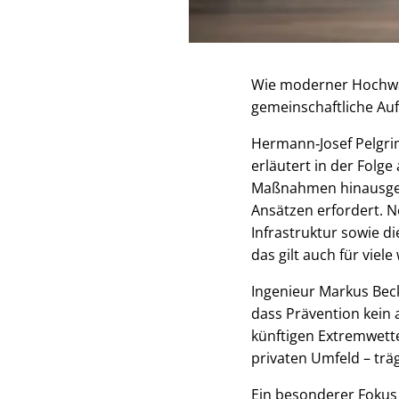
Wie moderner Hochwa
gemeinschaftliche Auf
Hermann‑Josef Pelgrim
erläutert in der Folg
Maßnahmen hinausgeht
Ansätzen erfordert. 
Infrastruktur sowie d
das gilt auch für vie
Ingenieur Markus Beck
dass Prävention kein 
künftigen Extremwette
privaten Umfeld – trä
Ein besonderer Fokus 