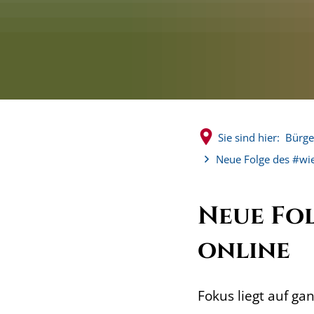
Sie sind hier:
Bürge
Neue Folge des #wi
Neue Fo
online
Fokus liegt auf g