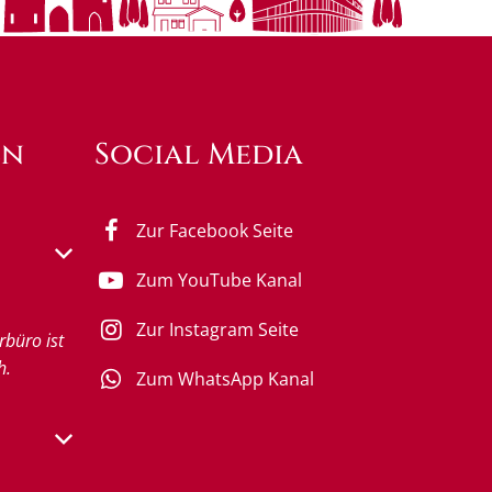
en
Social Media
Zur Facebook Seite
s- oder Schließzeiten auszublenden
Zum YouTube Kanal
0 bis 18:00 Uhr
Zur Instagram Seite
rbüro ist
h.
Zum WhatsApp Kanal
s- oder Schließzeiten auszublenden