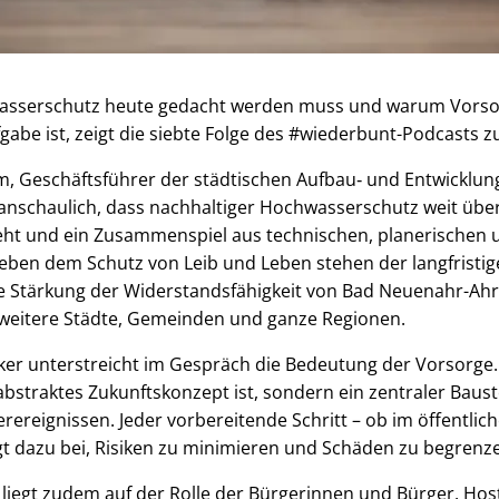
sserschutz heute gedacht werden muss und warum Vorso
gabe ist, zeigt die siebte Folge des #wiederbunt-Podcasts
, Geschäftsführer der städtischen Aufbau‑ und Entwicklung
e anschaulich, dass nachhaltiger Hochwasserschutz weit über
 und ein Zusammenspiel aus technischen, planerischen u
Neben dem Schutz von Leib und Leben stehen der langfrist
ie Stärkung der Widerstandsfähigkeit von Bad Neuenahr-Ahrw
le weitere Städte, Gemeinden und ganze Regionen.
er unterstreicht im Gespräch die Bedeutung der Vorsorge. 
abstraktes Zukunftskonzept ist, sondern ein zentraler Baust
rereignissen. Jeder vorbereitende Schritt – ob im öffentli
gt dazu bei, Risiken zu minimieren und Schäden zu begrenz
liegt zudem auf der Rolle der Bürgerinnen und Bürger. Hos