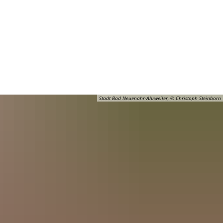
Barrierefreiheit
Öffnungszeiten
Kontakt
ADT
FREIZEIT
Stadt Bad Neuenahr-Ahrweiler, © Christoph Steinborn