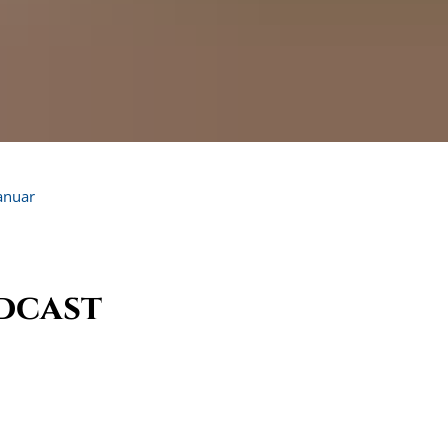
anuar
dcast