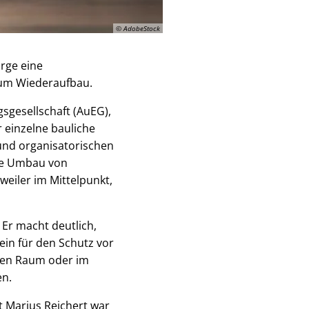
© AdobeStock
rge eine
 zum Wiederaufbau.
sgesellschaft (AuEG),
 einzelne bauliche
nd organisatorischen
ige Umbau von
eiler im Mittelpunkt,
Er macht deutlich,
ein für den Schutz vor
chen Raum oder im
en.
t Marius Reichert war