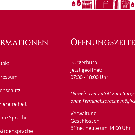
ormationen
Öffnungszeit
Bürgerbüro:
takt
Klicken, um weitere Öffnung
Jetzt geöffnet:
pressum
07:30
-
18:00
Uhr
Von 07:3
enschutz
Hinweis: Der Zutritt zum Bürge
ohne Terminabsprache möglic
rierefreiheit
Verwaltung:
chte Sprache
Klicken, um weitere Öffnung
Geschlossen:
öffnet heute um 14:00 Uhr
ärdensprache