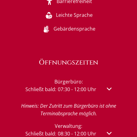
Barrierefreiheit
Leichte Sprache
Gebärdensprache
Öffnungszeiten
Bürgerbüro:
Klicken, um weitere Öffnungs- oder Schließzeit
Schließt bald:
07:30
-
12:00
Uhr
Von 07:30 bis 
Hinweis: Der Zutritt zum Bürgerbüro ist ohne
Terminabsprache möglich.
Verwaltung:
Klicken, um weitere Öffnungs- oder Schließzeit
Schließt bald:
08:30
-
12:00
Uhr
Von 08:30 bis 