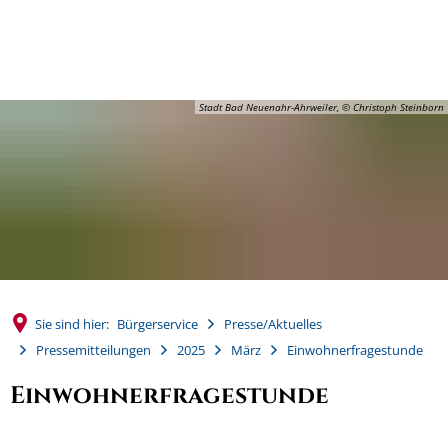
MENÜ
Stadt Bad Neuenahr-Ahrweiler, © Christoph Steinborn
Sie sind hier:
Bürgerservice
Presse/Aktuelles
Pressemitteilungen
2025
März
Einwohnerfragestunde
Einwohnerfragestunde