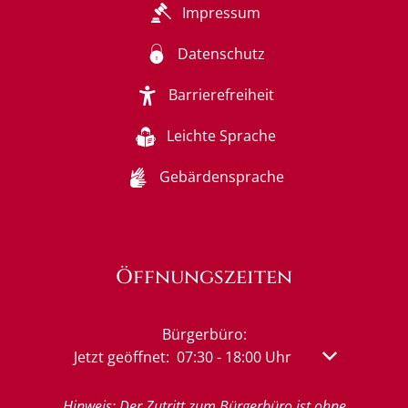
Impressum
Datenschutz
Barrierefreiheit
Leichte Sprache
Gebärdensprache
Öffnungszeiten
Bürgerbüro:
Klicken, um weitere Öffnungs- oder Schließzeit
Jetzt geöffnet:
07:30
-
18:00
Uhr
Von 07:30 bis
Hinweis: Der Zutritt zum Bürgerbüro ist ohne