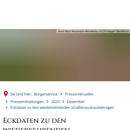
MENÜ
Stadt Bad Neuenahr-Ahrweiler, © Christoph Steinborn
Sie sind hier:
Bürgerservice
Presse/Aktuelles
Pressemitteilungen
2023
Dezember
Eckdaten zu den wiederkehrenden Straßenausbaubeiträgen
Eckdaten zu den