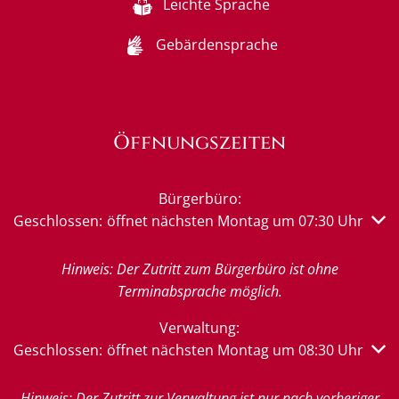
Leichte Sprache
Gebärdensprache
Öffnungszeiten
Bürgerbüro:
Klicken, um weitere Öffnungs- oder Schließzeiten auszub
Geschlossen:
öffnet nächsten Montag um 07:30 Uhr
Hinweis: Der Zutritt zum Bürgerbüro ist ohne
Terminabsprache möglich.
Verwaltung:
Klicken, um weitere Öffnungs- oder Schließzeiten auszub
Geschlossen:
öffnet nächsten Montag um 08:30 Uhr
Hinweis: Der Zutritt zur Verwaltung ist nur nach vorheriger