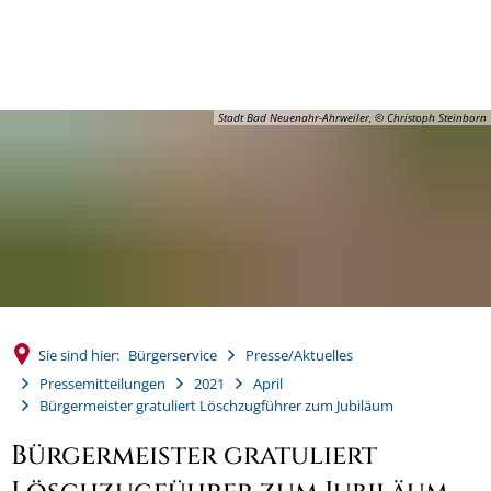
MENÜ
Stadt Bad Neuenahr-Ahrweiler, © Christoph Steinborn
Sie sind hier:
Bürgerservice
Presse/Aktuelles
Pressemitteilungen
2021
April
Bürgermeister gratuliert Löschzugführer zum Jubiläum
Bürgermeister gratuliert