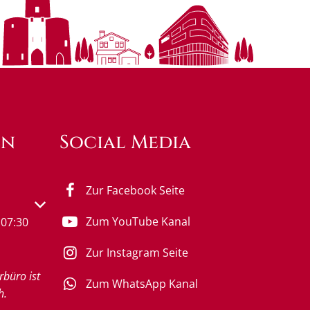
en
Social Media
Zur Facebook Seite
s- oder Schließzeiten auszublenden
Zum YouTube Kanal
07:30
Zur Instagram Seite
rbüro ist
Zum WhatsApp Kanal
h.