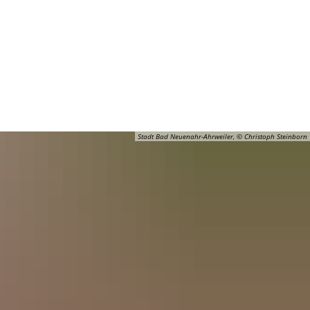
Barrierefreiheit
Öffnungszeiten
Kontakt
ADT
FREIZEIT
Stadt Bad Neuenahr-Ahrweiler, © Christoph Steinborn