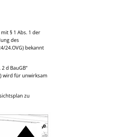
it § 1 Abs. 1 der
dung des
/24/24.OVG) bekannt
. 2 d BauGB“
 wird für unwirksam
ichtsplan zu