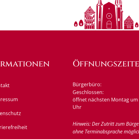
ormationen
Öffnungszeit
Bürgerbüro:
takt
Klicken, um weitere Öffnung
Geschlossen:
pressum
öffnet nächsten Montag um 
Uhr
enschutz
Hinweis: Der Zutritt zum Bürge
rierefreiheit
ohne Terminabsprache möglic