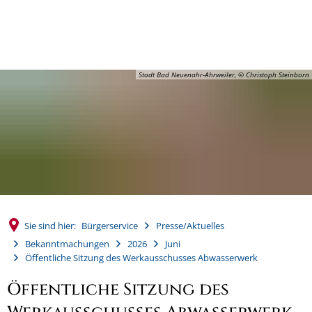
MENÜ
Stadt Bad Neuenahr-Ahrweiler, © Christoph Steinborn
Sie sind hier:
Bürgerservice
Presse/Aktuelles
Bekanntmachungen
2026
Juni
Öffentliche Sitzung des Werkausschusses Abwasserwerk
Öffentliche Sitzung des