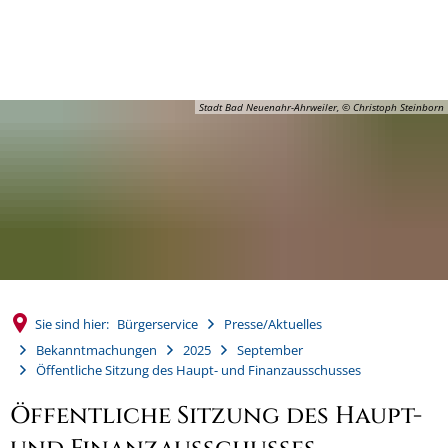
MENÜ
Stadt Bad Neuenahr-Ahrweiler, © Christoph Steinborn
Sie sind hier:
Bürgerservice
Presse/Aktuelles
Bekanntmachungen
2025
September
Öffentliche Sitzung des Haupt- und Finanzausschusses
Öffentliche Sitzung des Haupt-