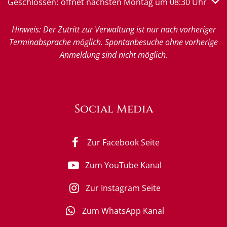
Klicken, um weitere Öffnungs- oder Schließzeiten auszub
Geschlossen:
öffnet nächsten Montag um 08:30 Uhr
Hinweis: Der Zutritt zur Verwaltung ist nur nach vorheriger
Terminabsprache möglich. Spontanbesuche ohne vorherige
Anmeldung sind nicht möglich.
Social Media
Zur Facebook Seite
Zum YouTube Kanal
Zur Instagram Seite
Zum WhatsApp Kanal