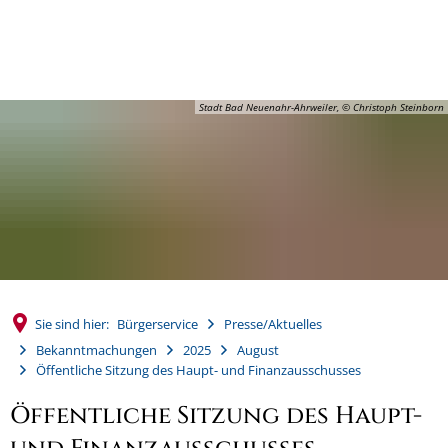
MENÜ
Stadt Bad Neuenahr-Ahrweiler, © Christoph Steinborn
Sie sind hier:
Bürgerservice
Presse/Aktuelles
Bekanntmachungen
2025
August
Öffentliche Sitzung des Haupt- und Finanzausschusses
Öffentliche Sitzung des Haupt-