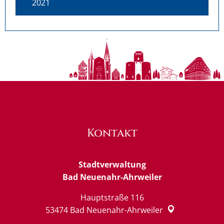
2021
Kontakt
Stadtverwaltung
Bad Neuenahr-Ahrweiler
Hauptstraße 116
53474
Bad Neuenahr-Ahrweiler