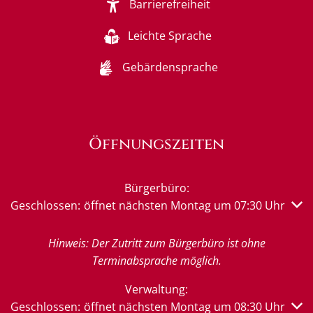
Barrierefreiheit
Leichte Sprache
Gebärdensprache
Öffnungszeiten
Bürgerbüro:
Klicken, um weitere Öffnungs- oder Schließzeiten auszub
Geschlossen:
öffnet nächsten Montag um 07:30 Uhr
Hinweis: Der Zutritt zum Bürgerbüro ist ohne
Terminabsprache möglich.
Verwaltung:
Klicken, um weitere Öffnungs- oder Schließzeiten auszub
Geschlossen:
öffnet nächsten Montag um 08:30 Uhr