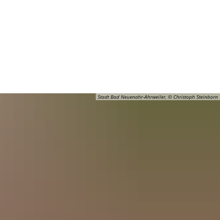
Barrierefreiheit
Öffnungszeiten
Kontakt
ADT
FREIZEIT
Stadt Bad Neuenahr-Ahrweiler, © Christoph Steinborn