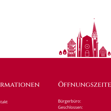
ormationen
Öffnungszeit
Bürgerbüro:
takt
Klicken, um weitere Öffnung
Geschlossen: