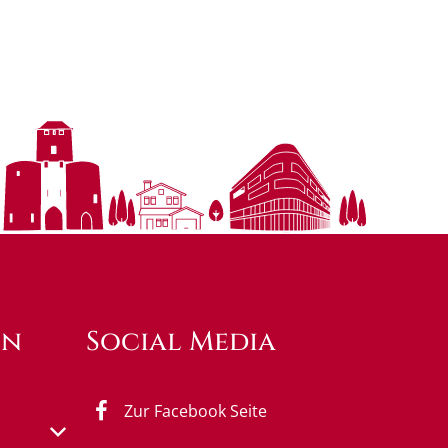
en
Social Media
Zur Facebook Seite
s- oder Schließzeiten auszublenden