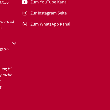
Zum YouTube Kanal
07:30
Zur Instagram Seite
rbüro ist
Zum WhatsApp Kanal
h.
s- oder Schließzeiten auszublenden
08:30
tung ist
sprache
e
t