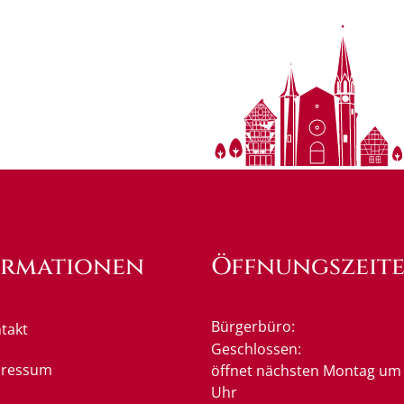
ormationen
Öffnungszeit
Bürgerbüro:
takt
Klicken, um weitere Öffnung
Geschlossen:
pressum
öffnet nächsten Montag um 
Uhr