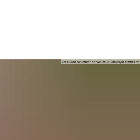
Barrierefreiheit
Öffnungszeiten
Kontakt
ADT
FREIZEIT
Stadt Bad Neuenahr-Ahrweiler, © Christoph Steinborn