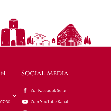
en
Social Media
Zur Facebook Seite
s- oder Schließzeiten auszublenden
Zum YouTube Kanal
07:30