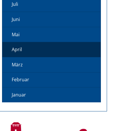
Juli
Juni
Mai
April
März
Februar
Januar