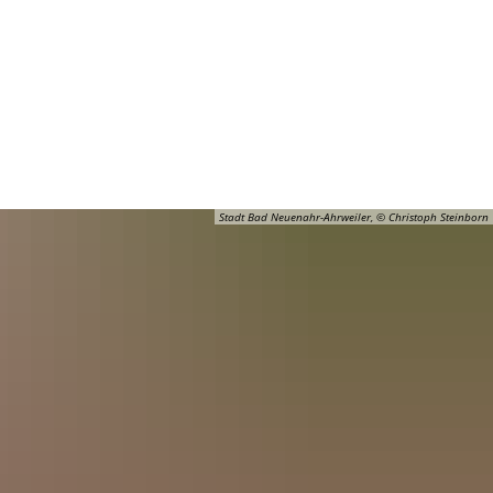
Barrierefreiheit
Öffnungszeiten
Kontakt
ADT
FREIZEIT
Stadt Bad Neuenahr-Ahrweiler, © Christoph Steinborn