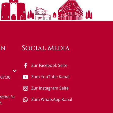
en
Social Media
Zur Facebook Seite
s- oder Schließzeiten auszublenden
Zum YouTube Kanal
07:30
Zur Instagram Seite
rbüro ist
Zum WhatsApp Kanal
h.