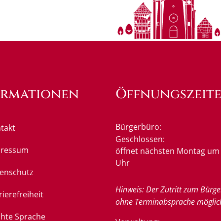
ormationen
Öffnungszeit
Bürgerbüro:
takt
Klicken, um weitere Öffnung
Geschlossen:
pressum
öffnet nächsten Montag um 
Uhr
enschutz
Hinweis: Der Zutritt zum Bürge
rierefreiheit
ohne Terminabsprache möglic
chte Sprache