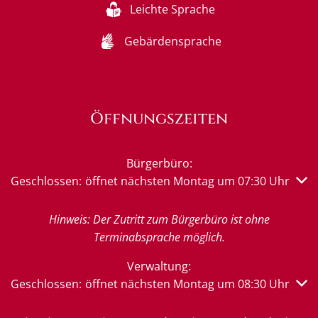
Leichte Sprache
Gebärdensprache
Öffnungszeiten
Bürgerbüro:
Klicken, um weitere Öffnungs- oder Schließzeiten auszub
Geschlossen:
öffnet nächsten Montag um 07:30 Uhr
Hinweis: Der Zutritt zum Bürgerbüro ist ohne
Terminabsprache möglich.
Verwaltung:
Klicken, um weitere Öffnungs- oder Schließzeiten auszub
Geschlossen:
öffnet nächsten Montag um 08:30 Uhr