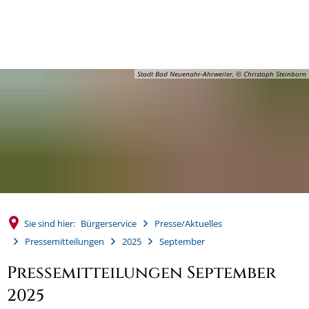
MENÜ
Stadt Bad Neuenahr-Ahrweiler, © Christoph Steinborn
Sie sind hier:
Bürgerservice
Presse/Aktuelles
Pressemitteilungen
2025
September
Pressemitteilungen September
2025