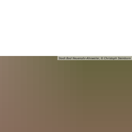
Barrierefreiheit
Öffnungszeiten
Kontakt
ADT
FREIZEIT
Stadt Bad Neuenahr-Ahrweiler, © Christoph Steinborn