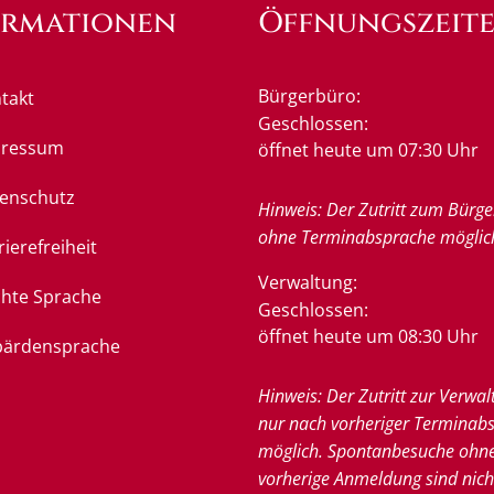
ormationen
Öffnungszeit
Bürgerbüro:
takt
Klicken, um weitere Öffnung
Geschlossen:
pressum
öffnet heute um 07:30 Uhr
enschutz
Hinweis: Der Zutritt zum Bürge
ohne Terminabsprache möglic
rierefreiheit
Verwaltung:
chte Sprache
Klicken, um weitere Öffnung
Geschlossen:
öffnet heute um 08:30 Uhr
ärdensprache
Hinweis: Der Zutritt zur Verwal
nur nach vorheriger Terminab
möglich. Spontanbesuche ohn
vorherige Anmeldung sind nich