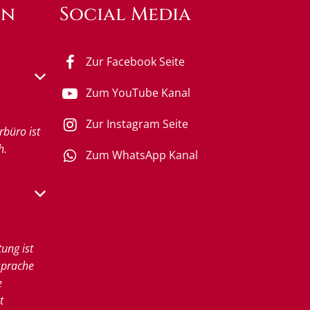
en
Social Media
Zur Facebook Seite
s- oder Schließzeiten auszublenden
Zum YouTube Kanal
Zur Instagram Seite
rbüro ist
h.
Zum WhatsApp Kanal
s- oder Schließzeiten auszublenden
tung ist
sprache
e
t