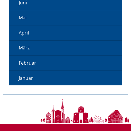
Juni
Mai
April
März
Februar
Januar