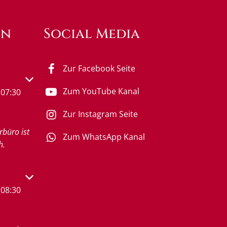
en
Social Media
Zur Facebook Seite
s- oder Schließzeiten auszublenden
Zum YouTube Kanal
07:30
Zur Instagram Seite
rbüro ist
Zum WhatsApp Kanal
h.
s- oder Schließzeiten auszublenden
08:30