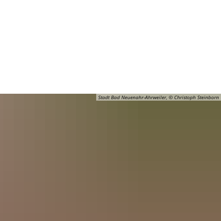
Barrierefreiheit
Öffnungszeiten
Kontakt
ADT
FREIZEIT
Stadt Bad Neuenahr-Ahrweiler, © Christoph Steinborn