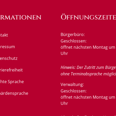
ormationen
Öffnungszeit
Bürgerbüro:
takt
Klicken, um weitere Öffnung
Geschlossen:
pressum
öffnet nächsten Montag um 
Uhr
enschutz
Hinweis: Der Zutritt zum Bürge
rierefreiheit
ohne Terminabsprache möglic
chte Sprache
Verwaltung:
Klicken, um weitere Öffnung
Geschlossen:
ärdensprache
öffnet nächsten Montag um 
Uhr